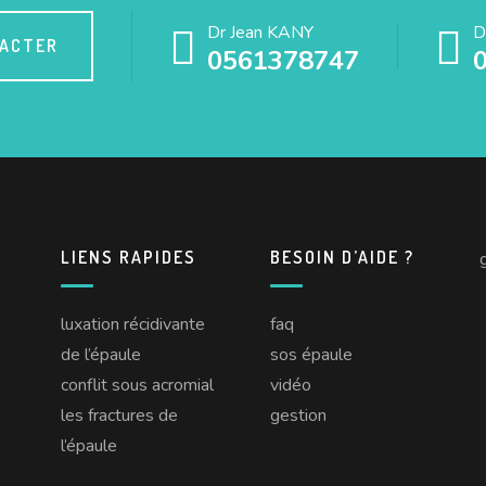
Dr Jean KANY
D
TACTER
0561378747
LIENS RAPIDES
BESOIN D’AIDE ?
luxation récidivante
faq
de l’épaule
sos épaule
conflit sous acromial
vidéo
les fractures de
gestion
l’épaule