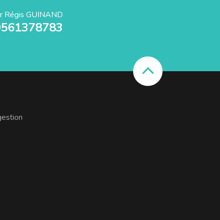
r Régis GUINAND
0561378783
gestion