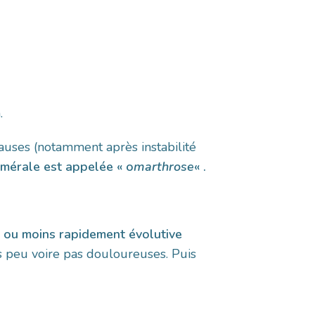
.
auses (notamment après instabilité
umérale est appelée « o
marthrose
« .
s ou moins rapidement évolutive
 peu voire pas douloureuses. Puis