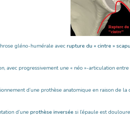
rthrose gléno-humérale avec
rupture du « cintre » scap
on, avec progressivement une « néo »-articulation entre
ionnement d’une prothèse anatomique en raison de la di
ntation d’une
prothèse inversée
si l’épaule est doulour