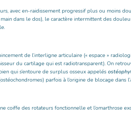
rs, avec en-raidissement progressif plus ou moins dou
e main dans le dos), le caractère intermittent des douleu
le.
incement de l’interligne articulaire (« espace » radiolo
paisseur du cartilage qui est radiotransparent). On ret
 bien qui s’entoure de surplus osseux appelés
ostéophy
(ostéochondromes) parfois à l’origine de blocage dans l’a
e coiffe des rotateurs fonctionnelle et l’omarthrose exc