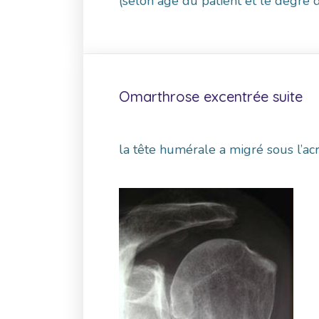
(selon age du patient et le degré 
Omarthrose excentrée suite
la tête humérale a migré sous l’acr