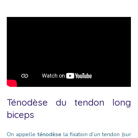
Ténodèse du tendon long
biceps
On appelle
ténodèse
la fixation d’un tendon (sur