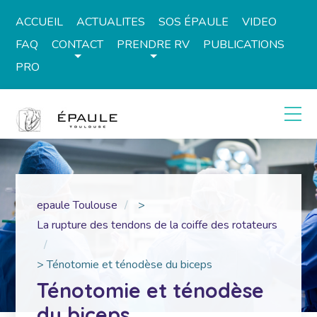
ACCUEIL
ACTUALITES
SOS ÉPAULE
VIDEO
FAQ
CONTACT
PRENDRE RV
PUBLICATIONS
PRO
epaule Toulouse
>
La rupture des tendons de la coiffe des rotateurs
>
Ténotomie et ténodèse du biceps
Ténotomie et ténodèse
du biceps