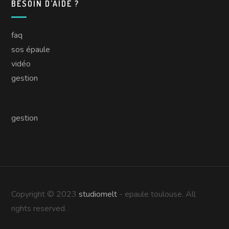
BESOIN D’AIDE ?
faq
sos épaule
vidéo
gestion
gestion
Copyright © 2023
studiomelt
- epaule toulouse. All
rights reserved.