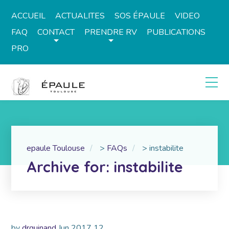
ACCUEIL
ACTUALITES
SOS ÉPAULE
VIDEO
FAQ
CONTACT
PRENDRE RV
PUBLICATIONS
PRO
epaule Toulouse
>
FAQs
>
instabilite
Archive for: instabilite
by
drguinand
Jun
2017
12